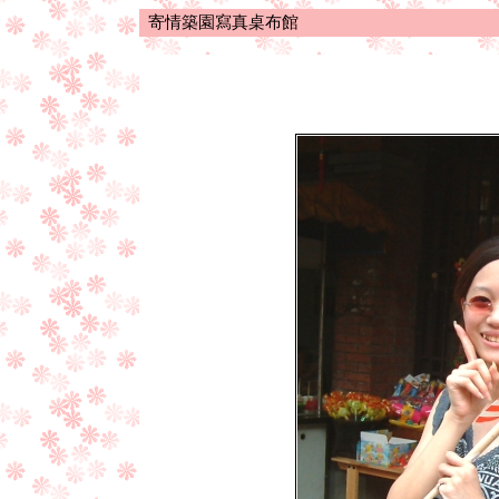
寄情築園寫真桌布館